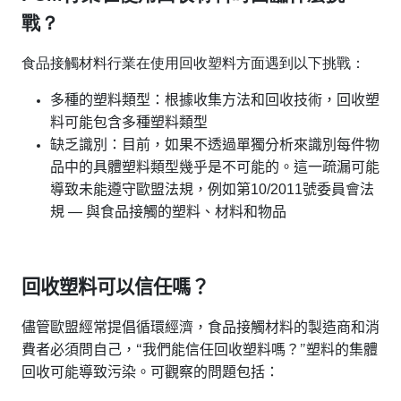
戰？
食品接觸材料行業在使用回收塑料方面遇到以下挑戰：
多
種
的塑料類型
：根據收集方法和回收技術，回收塑
料可能包含多種塑料類型
缺乏識別
：目前，如果不透過單獨分析來識別每件物
品中的具體塑料類型幾乎是不可能的。這一疏漏可能
10/2011
導致未能遵守歐盟法規，例如第
號委員會法
—
規
與食品接觸的塑料、材料和物品
回收塑料可以信任嗎？
儘管歐盟經常提倡循環經濟，食品接觸材料的製造商和消
費者必須問自己，
我們能信任回收塑料嗎？
塑料的集體
“
”
回收可能導致污染。可觀察的問題包括：