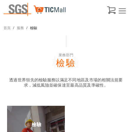
首頁
服務
檢驗
業務部門
檢驗
檢驗
透過世界領先的檢驗服務以滿足不同地區及市場的相關法規要
求，減低風險並確保達至最高品質及準確性。
檢驗