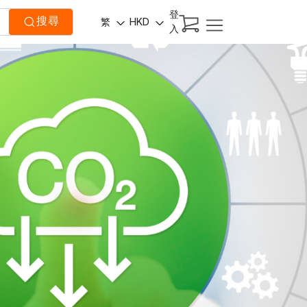
登
搜尋
繁
HKD
入