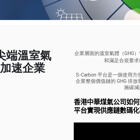
企業層面的溫室氣體（GHG
 尖端溫室氣
和滿足合規要求
加速企業
S-Carbon 平台是一個使
企業整個價值鏈的 GHG 排
施碳減
香港中華煤氣公司如何透過S
平台實現
供應鏈數碼化