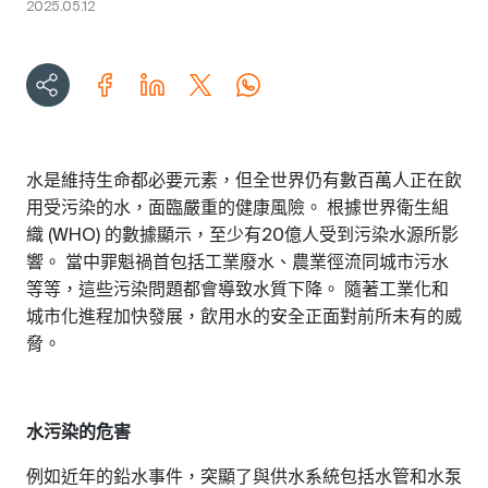
2025.05.12
水是維持生命都必要元素，但全世界仍有數百萬人正在飲
用受污染的水，面臨嚴重的健康風險。
根據世界衛生組
織
的數據顯示，至少有
億人受到污染水源所影
(WHO)
20
響。
當中罪魁禍首包括工業廢水、農業徑流同城市污水
等等，這些污染問題都會導致水質下降。
隨著工業化和
城市化進程加快發展，飲用水的安全正面對前所未有的威
脅。
水污染的危害
例如近年的鉛水事件，突顯了與供水系統包括水管和水泵