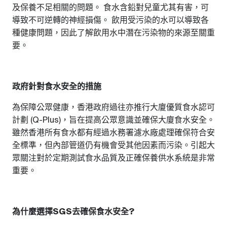
及保養不足相關的問題。
食水含鉛對兒童尤其有害，可
導致不可逆轉的神經損傷。
飲用受污染的水可以導致各
種健康問題，因此了解飲用水中潛在污染物的來源至關重
要。
政府針對食水安全的措施
為保障公眾健康，香港政府過往亦推行大廈優質食水認可
計劃
，旨在提高公眾意識並確保大廈食水安全。
(Q-Plus)
雖然香港所有食水都有經過水務署濾水廠處理確保符合安
全標準，但內部管道仍有機會受其他因素而污染。引起大
眾關注對於定期測試食水品質及正確保養供水系統是非常
重要。
為什麼選擇
去確保食水安全
SGS
?