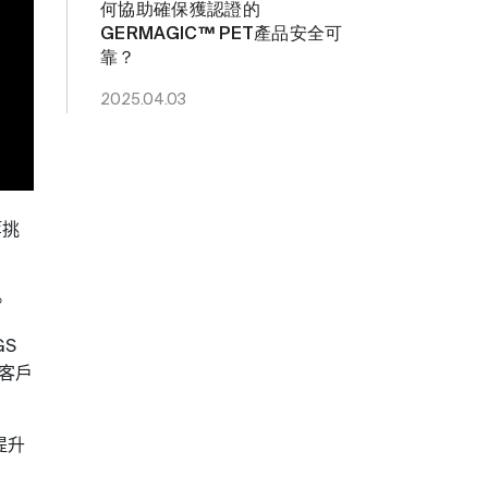
何協助確保獲認證的
GERMAGIC™ PET產品安全可
靠？
2025.04.03
等挑
。
GS
客戶
提升