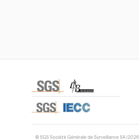
訂閱TIC Mall電子刊物及郵件
© SGS Société Générale de Surveillance SA (2026