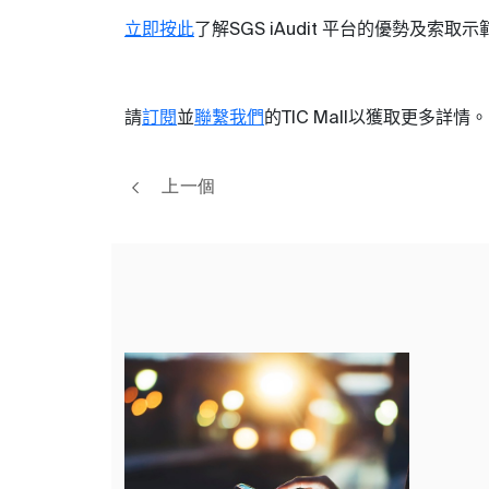
立即按此
了解
平台的優勢
及索取示
SGS iAudit
請
訂閱
並
聯繫我們
的
以獲取更多詳情
。
TIC Mall
上一個