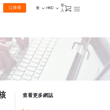
登
搜尋
繁
HKD
入
核
查看更多網誌