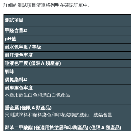
詳細的測試項目清單將列明在確認訂單中。
測試項目
甲醛含量#
pH
值
耐水色牢度 / 等級
耐汗漬色牢度
唾液色牢度 (僅限 A 類
產品
)
氣味
偶氮染料#
耐摩擦色牢度
不適用於生白色和漂白白色產品
重金屬 (僅限 A 類產品)
只測試塗料和顏料染色和印花織物的總鉛、總鎘含量
鄰苯二甲酸酯 (僅適用於塗層和印刷產品) (僅限 A 類產品)