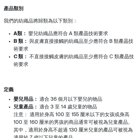
產品類別
我們的紡織品將歸類為以下類別：
類：
嬰兒紡織品應符合
類
產品
技術要求
A
A
類：
與皮膚直接接觸的紡織品至少應符合
類
產品
技
B
B
術要求
類：
不直接接觸皮膚的紡織品至少應符合
類
產品
技
C
C
術要求
定義
嬰兒用品：
適合
個月以下嬰兒的物品
36
兒童產品：
適合
至
歲兒童的物品
3
14
注意：
適用於身高
至
厘
米以下的女孩或身高
100
155
至
厘
米的男孩的商品通常可被視為兒童
產
品。
100
160
其中，適用於身高不超過
厘
米兒童的
產
品可被視為
130
適用於
歲以下兒童的
產
品。