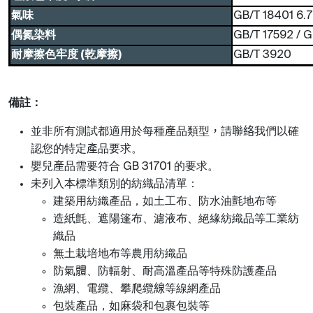
氣味
GB/T 18401 6.7
偶氮染料
GB/T 17592 / 
耐摩擦色牢度 (乾摩擦)
GB/T 3920
備註：
並非所有測試都適用於每種
產
品類型
，
請
聯絡
我們以確
認您的特定
產
品要求。
嬰兒
產
品需要符合
的要求。
GB 31701
未列入本標準類別的紡織品清單：
建築用紡織產品，如土工布、防水油氈地布等
造紙氈、遮陽篷布、濾液布、絕緣紡織品等工業紡
織品
無土栽培地布等農用紡織品
防氣
體
、防輻射、耐高溫產品等特殊防護產品
漁網、電纜、攀爬纜
線
等線網產品
包裝產品，如麻袋和包裹包裝等