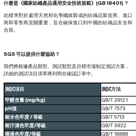
什麼是《國家紡織產品通用安全技術規範》(GB 18401) ？
此標準對於處理天然和化學纖維製成的紡織品製造商、進口
商和零售商至關重要，旨在確保進口到中國的紡織品安全和
合規。
SGS 可以提供什麼協助？
我們將根據產品類型、測試類型及目標市場制定測試方案，
詳細的測試項目清單將列明在確認訂單中。
測試項目
測試方法
甲醛含量
(mg/kg)
GB/T 2912.1
pH值
GB/T 7573
耐水色牢度 / 等級
GB/T 5713
耐汗漬色牢度/等級
GB/T 3922
唾液色牢度/等級
GB/T 18886