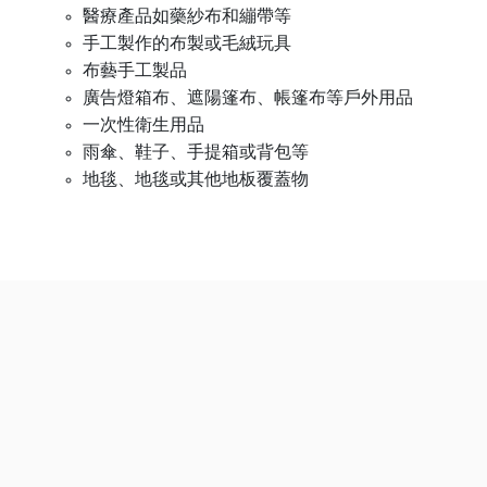
醫療產品如藥紗布和繃帶等
手工製作的布製或毛絨玩具
布藝手工製品
廣告燈箱布、遮陽篷布、帳篷布等戶外用品
一次性衛生用品
雨傘、鞋子、手提箱或背包等
地毯、地毯或其他地板覆蓋物
訂閱TIC Mall電子刊物及郵件