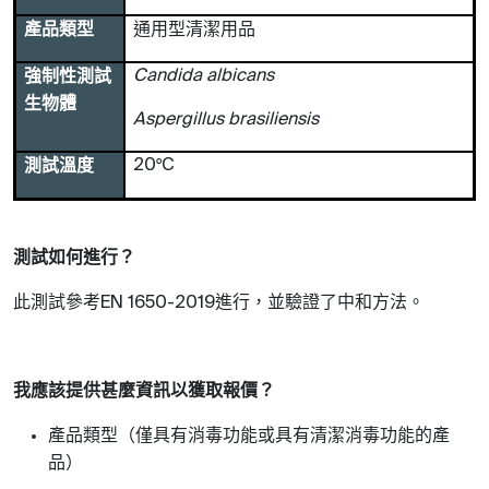
產品類型
通用型清潔用品
強制性測試
Candida albicans
生物體
Aspergillus brasiliensis
測試溫度
20
°
C
測試如何進行？
此測試參考
進行，並驗證了中和方法。
EN 1650-2019
我應該提供甚麼資訊以獲取報價？
產品類型（僅具有消毒功能或具有清潔消毒功能的產
品）