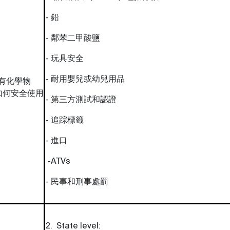
- 鉛
- 鄰苯二甲酸鹽
- 玩具安全
- 耐用嬰兒或幼兒用品
有化學物
如何安全使用
- 第三方測試和認證
- 追踪標籤
- 進口
-ATVs
- 民事和刑事處罰
2. State level: