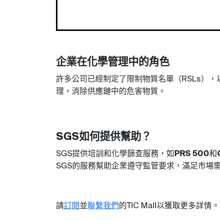
企業在化學管理中的角
色
許多公司已經制定了限制物質名單（
），
RSLs
理，消除供應鏈中的危害物質
。
如何提供幫助
？
SGS
提供培訓和化學篩查服務，如
和
SGS
PRS 500
的服務幫助企業遵守監管要求，滿足市場
SGS
請
訂閱
並
聯繫我們
的
以獲取更多詳情
TIC Mall
。