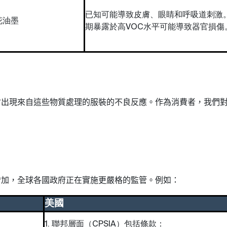
已知可能導致皮膚、眼睛和呼吸道刺激
花油墨
期暴露於高VOC水平可能導致器官損傷
會出現來自這些物質處理的服裝的不良反應。作為消費者，我們
增加，全球各國政府正在實施更嚴格的監管。例如
：
美國
1. 聯邦層面（CPSIA）包括條款：