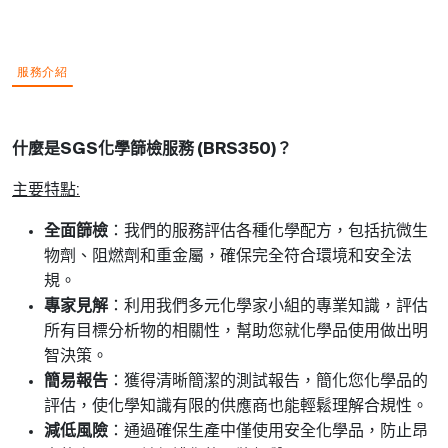
服務介紹
什麼是
化學篩檢服務
？
SGS
(BRS350)
主要特點
:
全面篩檢
：我們的服務評估各種化學配方，包括抗微生
物劑、阻燃劑和重金屬，確保完全符合環境和安全法
規。
專家見解
：利用我們多元化學家小組的專業知識，評估
所有目標分析物的相關性，幫助您就化學品使用做出明
智決策。
簡易報告
：獲得清晰簡潔的測試報告，簡化您化學品的
評估，使化學知識有限的供應商也能輕鬆理解合規性。
減低風險
：通過確保生產中僅使用安全化學品，防止昂