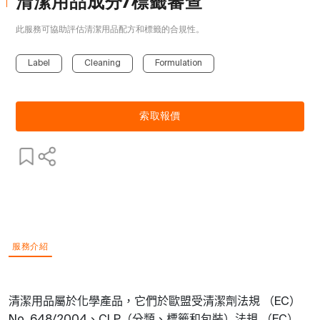
清潔用品成分/標籤審查
此服務可協助評估清潔用品配方和標籤的合規性。

Label
Cleaning
Formulation
索取報價
服務介紹
清潔用品屬於化學產品，它們於歐盟受清潔劑法規
（
）
EC
、
（分類、標籤和包裝）法規
（
）