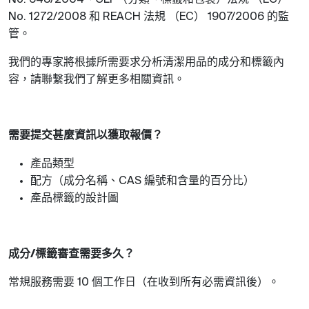
No. 648/2004
CLP
EC
和
法規
（
）
的監
No. 1272/2008
REACH
EC
1907/2006
管。
我們的專家將根據所需要求分析清潔用品的成分和標籤內
容，請聯繫我們了解更多相關資訊。
需要提交甚麼資訊以獲取報價？
產品類型
配方（成分名稱、
編號和含量的百分比）
CAS
產品標籤的設計圖
成分
標籤審查需要多久？
/
常規服務需要
個工作日（在收到所有必需資訊後）。
10