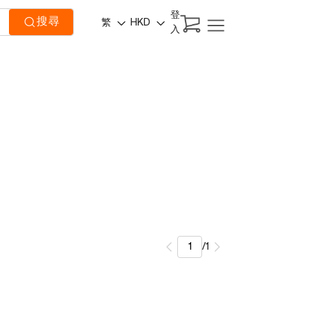
登
搜尋
繁
HKD
入
/
1