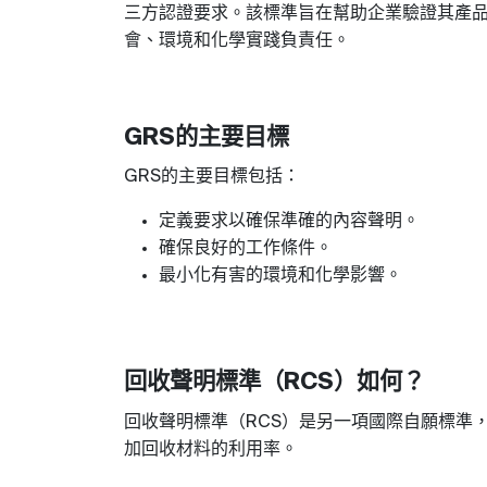
三方認證要求。該標準旨在幫助企業驗證其產
會、環境和化學實踐負責任
。
的主要目標
GRS
的主要目標包括
：
GRS
定義要求以確保準確的內容聲明
。
確保良好的工作條件
。
最小化有害的環境和化學影響
。
回收聲明標準（
）如何
？
RCS
回收聲明標準（
）是另一項國際自願標準
RCS
加回收材料的利用率
。